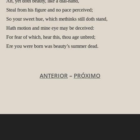
Ah, yet doth beauty, like a dial-hand,
Steal from his figure and no pace perceived;
So your sweet hue, which methinks still doth stand,
Hath motion and mine eye may be deceived:
For fear of which, hear this, thou age unbred;
Ere you were born was beauty’s summer dead.
ANTERIOR
–
PRÓXIMO