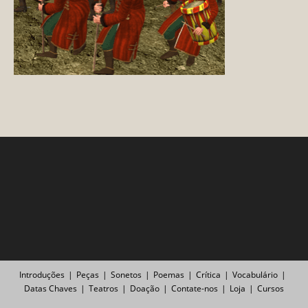
Introduções
Peças
Sonetos
Poemas
Crítica
Vocabulário
Datas Chaves
Teatros
Doação
Contate-nos
Loja
Cursos