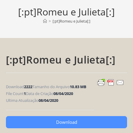
[:pt]Romeu e Julieta[:]
>
[:pt]Romeu e Julieta[:]
[:pt]Romeu e Julieta[:]
Download
2222
Tamanho do Arquivo
10.83 MB
File Count
1
Data de Criação
08/04/2020
Ultima Atualização
08/04/2020
Download