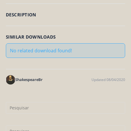
DESCRIPTION
SIMILAR DOWNLOADS
No related download found!
ShakespeareBr
Updated 08/04/2020
Pr
a
tec
“Es
Pr