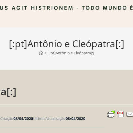
[:pt]Antônio e Cleópatra[:]
>
[:pt]Antônio e Cleópatra[:]
a[:]
 Criação
08/04/2020
Ultima Atualização
08/04/2020