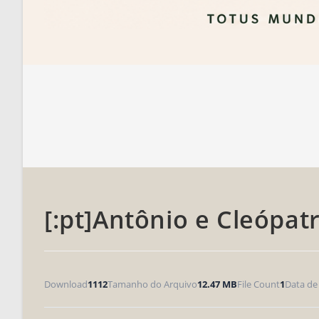
[:pt]Antônio e Cleópatr
Download
1112
Tamanho do Arquivo
12.47 MB
File Count
1
Data de