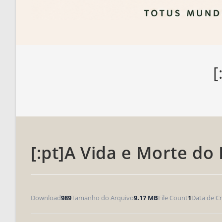
[
[:pt]A Vida e Morte do 
Download
989
Tamanho do Arquivo
9.17 MB
File Count
1
Data de Cr