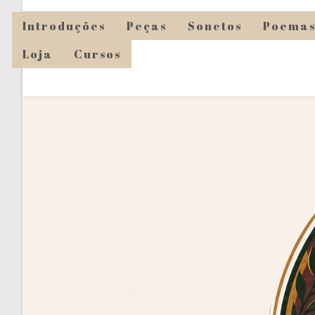
Ir
Introduções
Peças
Sonetos
Poema
para
o
Loja
Cursos
conteúdo