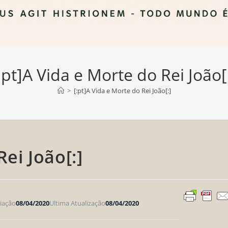
:pt]A Vida e Morte do Rei João[
>
[:pt]A Vida e Morte do Rei João[:]
Rei João[:]
iação
08/04/2020
Ultima Atualização
08/04/2020