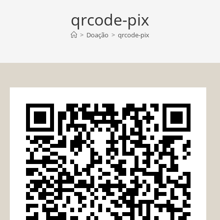
qrcode-pix
>
Doação
>
qrcode-pix